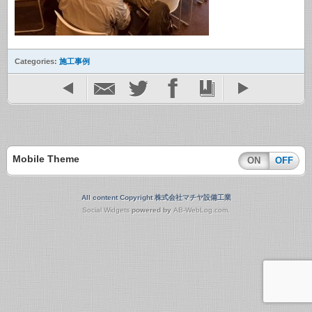
Categories:
施工事例
Mobile Theme
ON
OFF
All content Copyright 株式会社マチヤ設備工業
Social Widgets
powered by
AB-WebLog.com
.