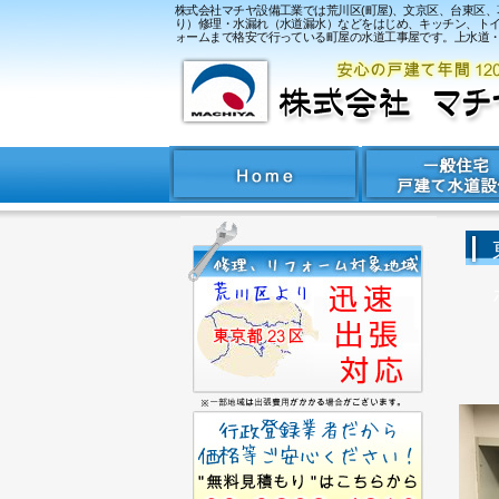
株式会社マチヤ設備工業では荒川区(町屋)、文京区、台東区
り）修理・水漏れ（水道漏水）などをはじめ、キッチン、トイレ、
ォームまで格安で行っている町屋の水道工事屋です。上水道