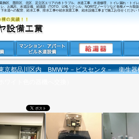
、葛飾区、墨田区、北区、足立区エリアの水トラブル、水道工事、水道修理、トイレ漏れ・トイ
お風呂、水道設備、給湯器（TOTO、LIXILリクシル、NORITZノーリツなど各種メーカ取
・下水道への配管、給水工事、排水工事や給水装置工事、給水設備工事まで施工お任せください
東京都品川区内 BMWサ－ビスセンタ－ 衛生器
ホワイト色の器機へ交換）