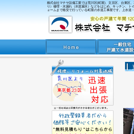
株式会社マチヤ設備工業では荒川区(町屋)、文京区、台東区
り）修理・水漏れ（水道漏水）などをはじめ、キッチン、トイレ、
ォームまで格安で行っている町屋の水道工事屋です。上水道