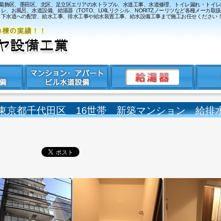
、葛飾区、墨田区、北区、足立区エリアの水トラブル、水道工事、水道修理、トイレ漏れ・トイ
お風呂、水道設備、給湯器（TOTO、LIXILリクシル、NORITZノーリツなど各種メーカ取
・下水道への配管、給水工事、排水工事や給水装置工事、給水設備工事まで施工お任せください
東京都千代田区 16世帯 新築マンション 給排