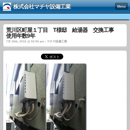
株式会社マチヤ設備工業
Menu
荒川区町屋１丁目 T様邸 給湯器 交換工事
使用年数9年
7月 26th, 2016 @ 02:06 pm › マチヤ設備工業